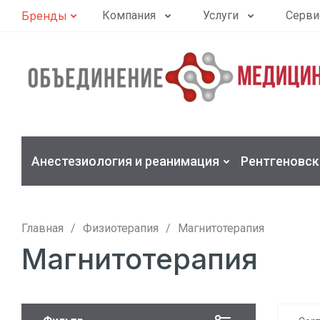
Бренды
Компания
Услуги
Серви
Анестезиология и реанимация
Рентгеновск
Главная
/
Физиотерапия
/
Магнитотерапия
Магнитотерапия