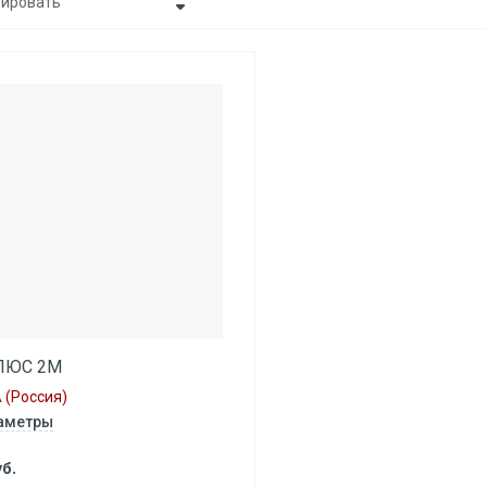
тировать
Цена - убывание
Цена - возрастание
Название - Я-А
Название - А-Я
ЛЮС 2М
 (Россия)
аметры
б.